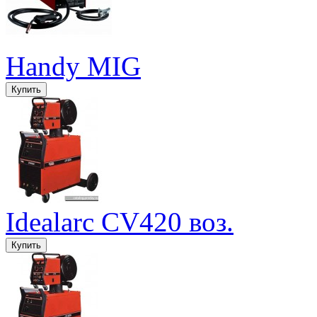
Handy MIG
Idealarc CV420 воз.