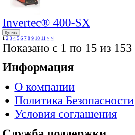
Invertec® 400-SХ
1
2
3
4
5
6
7
8
9
10
11
>
>|
Показано с 1 по 15 из 153
Информация
О компании
Политика Безопасности
Условия соглашения
Служба поддержки