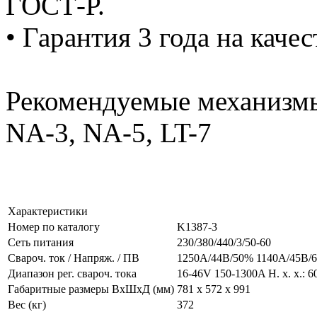
ГОСТ-Р.
• Гарантия 3 года на кач
Рекомендуемые механизм
NA-3, NA-5, LT-7
Характеристики
Номер по каталогу
K1387-3
Сеть питания
230/380/440/3/50-60
Свароч. ток / Напряж. / ПВ
1250A/44В/50% 1140A/45В/
Диапазон рег. свароч. тока
16-46V 150-1300A Н. х. х.: 6
Габаритные размеры ВхШхД (мм)
781 x 572 x 991
Вес (кг)
372