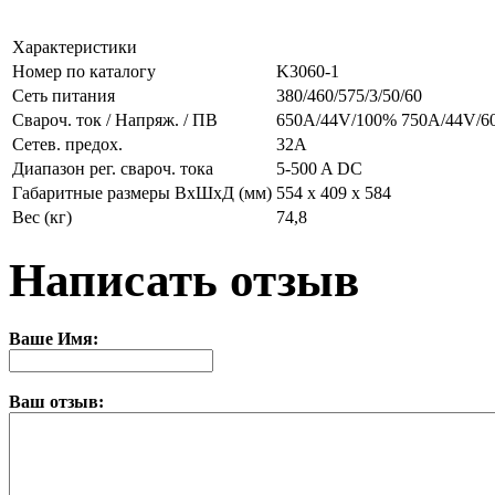
Характеристики
Номер по каталогу
K3060-1
Сеть питания
380/460/575/3/50/60
Свароч. ток / Напряж. / ПВ
650A/44V/100% 750A/44V/6
Сетев. предох.
32A
Диапазон рег. свароч. тока
5-500 A DC
Габаритные размеры ВхШхД (мм)
554 x 409 x 584
Вес (кг)
74,8
Написать отзыв
Ваше Имя:
Ваш отзыв: