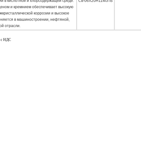
ии в кислотной и хлорсодержащей среде.
Св-06Х20Н11МЗТБ
еном и кремнием обеспечивает высокую
ежкристаллической коррозии и высокое
еняется в машиностроении, нефтяной,
ой отрасли.
. с НДС