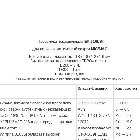
Проволока нержавеющая
ER 316LSi
для полуавтоматической сварки
MIG/MAG
Выпускаемые диаметры: 0.8 / 1.0 / 1.2 / 1.6 мм.
Вид поставки: пластиковая «ЕВРО» кассета.
D200 – 5 кг.
D300 – 15 кг.
Намотка рядная.
Катушка запаяна в полиэтиленовый чехол, коробка – картон.
Классификация
Хим. состав
 хромоникелевая сварочная проволока
ER 316LSi / AWS
С < 0,03
ской сварки аустенитных нержавеющих
A5.9
Si — 0,8
м Cr -18%, Ni — 8% и Mo — 3% таких,
W 19 12 3 L Si / EN
Mn — 1,7
0Х17Н13М3Т, 316 и др. в среде защитных
12072
Cr — 19,0
янном токе DC.
Аналог проволок:
Ni — 12,5
л типа 316LSi обладает высокой
Св-04Х19Н11М3
Mo — 2,7