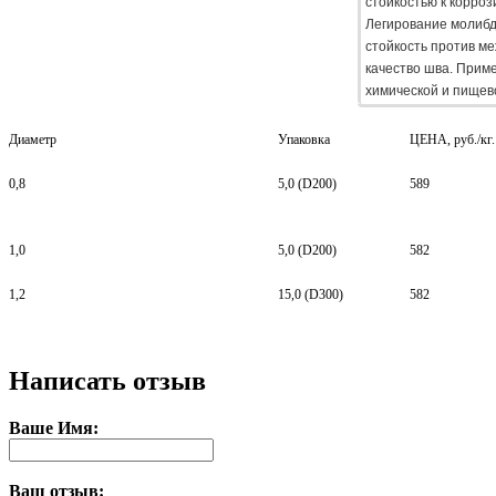
стойкостью к корроз
Легирование молибд
стойкость против м
качество шва. Прим
химической и пищев
Диаметр
Упаковка
ЦЕНА, руб./кг
0,8
5,0 (D200)
589
1,0
5,0 (D200)
582
1,2
15,0 (D300)
582
Написать отзыв
Ваше Имя:
Ваш отзыв: