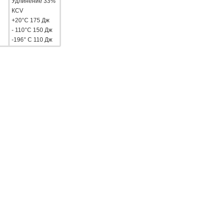
Удлинение 33%
КCV
+20°С 175 Дж
- 110°С 150 Дж
-196° С 110 Дж