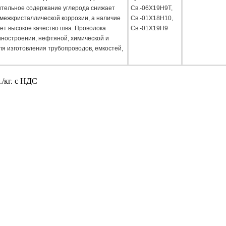
ительное содержание углерода снижает
Св.-06Х19Н9Т,
 межкристаллической коррозии, а наличие
Св.-01Х18Н10,
ет высокое качество шва. Проволока
Св.-01Х19Н9
ностроении, нефтяной, химической и
ля изготовления трубопроводов, емкостей,
/кг. с НДС