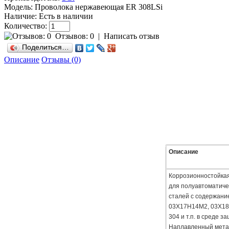
Модель:
Проволока нержавеющая ER 308LSi
Наличие:
Есть в наличии
Количество:
Отзывов: 0
|
Написать отзыв
Поделиться…
Описание
Отзывы (0)
Описание
Коррозионностойкая
для полуавтоматиче
сталей c содержани
03Х17Н14М2, 03Х18
304 и т.п. в среде з
Наплавленный метал