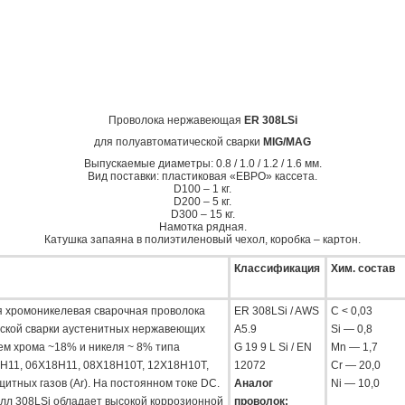
Проволока нержавеющая
ER 308LSi
для полуавтоматической сварки
MIG/MAG
Выпускаемые диаметры: 0.8 / 1.0 / 1.2 / 1.6 мм.
Вид поставки: пластиковая «ЕВРО» кассета.
D100 – 1 кг.
D200 – 5 кг.
D300 – 15 кг.
Намотка рядная.
Катушка запаяна в полиэтиленовый чехол, коробка – картон.
Классификация
Хим. состав
 хромоникелевая сварочная проволока
ER 308LSi / AWS
С < 0,03
ской сварки аустенитных нержавеющих
A5.9
Si — 0,8
ем хрома ~18% и никеля ~ 8% типа
G 19 9 L Si / EN
Mn — 1,7
Н11, 06Х18Н11, 08Х18Н10Т, 12Х18Н10Т,
12072
Cr — 20,0
ащитных газов (Ar). На постоянном токе DC.
Аналог
Ni — 10,0
л 308LSi обладает высокой коррозионной
проволок: