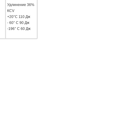
Удлинение 36%
КCV
+20°С 110 Дж
- 60° С 90 Дж
-196° С 60 Дж