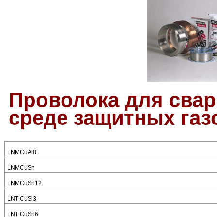
Проволока для свар
среде защитных газ
LNMCuAl8
LNMCuSn
LNMCuSn12
LNT CuSi3
LNT CuSn6